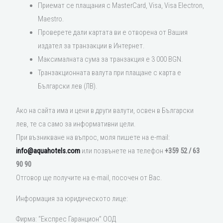
Приемат се плащания с MasterCard, Visa, Visa Electron,
Maestro.
Проверете дали картата ви е отворена от Вашия
издател за транзакции в Интернет.
Максималната сума за транзакция е 3 000 BGN.
Транзакционната валута при плащане с карта е
Български лев (ЛВ).
Ако на сайта има и цени в други валути, освен в Български
лев, те са само за информативни цели.
При възникване на въпрос, моля пишете на e-mail:
info@aquahotels.com
или позвънете на телефон
+359 52 / 63
90 90
Отговор ще получите на
e-mail
, посочен от Вас.
Информация за юридическото лице:
Фирма: “Експрес Гаранцион” ООД