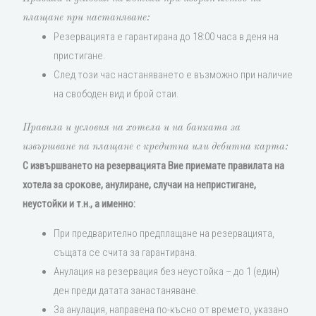
плащане при настаняване:
Резервацията е гарантирана до 18:00 часа в деня на
пристигане.
След този час настаняването е възможно при наличие
на свободен вид и брой стаи.
Правила и условия на хотела и на банката за
извършване па плащане с кредитна или дебитна карта:
С извършването на резервацията Вие приемате правилата на
хотела за срокове, анулиране, случаи на непристигане,
неустойки и т.н., а именно:
При предварително предплащане на резервацията,
същата се счита за гарантирана.
Анулация на резервация без неустойка – до 1 (един)
ден преди датата занастаняване.
За анулация, направена по-късно от времето, указано