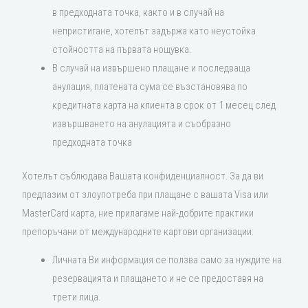
в предходната точка, както и в случай на
непристигане, хотелът задържа като неустойка
стойността на първата нощувка.
В случай на извършено плащане и последваща
анулация, платената сума се възстановява по
кредитната карта на клиента в срок от 1 месец след
извършването на анулацията и съобразно
предходната точка
Хотелът съблюдава Вашата конфиденциалност. За да ви
предпазим от злоупотреба при плащане с вашата Visa или
MasterCard карта, ние прилагаме най-добрите практики
препоръчани от международните картови организации:
Личната Ви информация се ползва само за нуждите на
резервацията и плащането и не се предоставя на
трети лица.