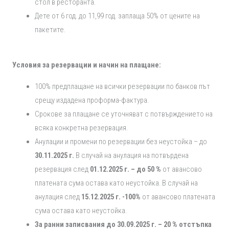
стол в ресторанта.
Дете от 6 год. до 11,99 год. заплаща 50% от цените на
пакетите.
Условия за резервации и начин на плащане:
100% предплащане на всички резервации по банков път
срещу издадена проформа-фактура.
Срокове за плащане се уточняват с потвърждението на
всяка конкретна резервация.
Анулации и промени по резервации без неустойка – до
30.11.2025 г.
В случай на анулация на потвърдена
резервация след
01.12.2025 г. – до 50 %
от авансово
платената сума остава като неустойка. В случай на
анулация след
15.12.2025 г. -100%
от авансово платената
сума остава като неустойка.
За ранни записвания до 30.09.2025 г. – 20 % отстъпка