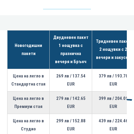
Двудневен пакет
Тридневен пакет
Новогодишни
1 нощувка с
2 нощувки с 2
пакети
празнична
вечери и закуски
вечеря и Брънч
Цена на легло в
269 лв / 137.54
379 лв / 193.78
Стандартна стая
EUR
EUR
Цена на легло в
279 лв / 142.65
399 лв / 204.01
Премиум стая
EUR
EUR
Цена на легло в
299 лв / 152.88
439 лв / 224.46
Студио
EUR
EUR